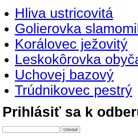
Hliva ustricovitá
Golierovka slamomi
Korálovec ježovitý
Leskokôrovka obyč
Uchovej bazový
Trúdnikovec pestrý
Prihlásiť sa k odbe