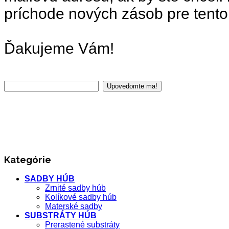
príchode nových zásob pre tento
Ďakujeme Vám!
Kategórie
SADBY HÚB
Zrnité sadby húb
Kolíkové sadby húb
Materské sadby
SUBSTRÁTY HÚB
Prerastené substráty