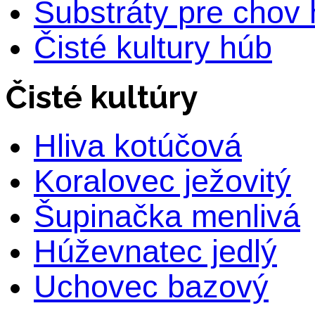
Substráty pre chov
Čisté kultury húb
Čisté kultúry
Hliva kotúčová
Koralovec ježovitý
Šupinačka menlivá
Húževnatec jedlý
Uchovec bazový