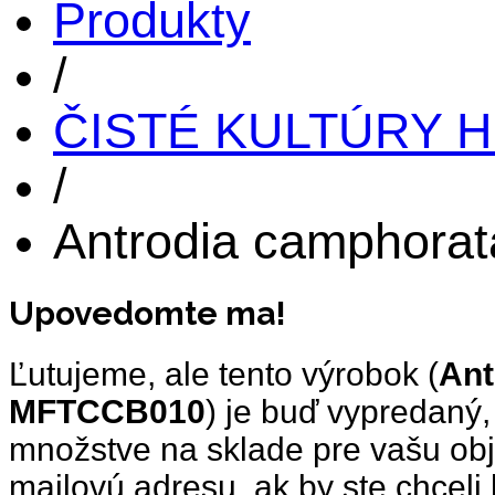
Produkty
/
ČISTÉ KULTÚRY 
/
Antrodia camphor
Upovedomte ma!
Ľutujeme, ale tento výrobok (
Ant
MFTCCB010
) je buď vypredaný
množstve na sklade pre vašu ob
mailovú adresu, ak by ste chcel