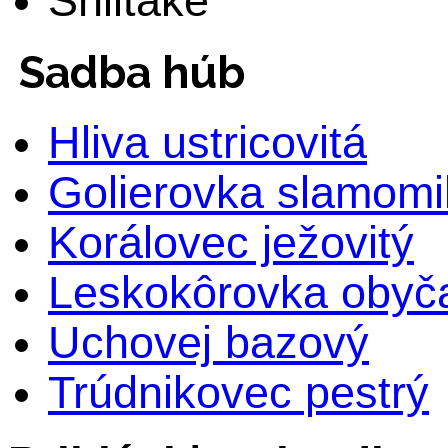
Shiitake
Sadba húb
Hliva ustricovitá
Golierovka slamomi
Korálovec ježovitý
Leskokôrovka obyč
Uchovej bazový
Trúdnikovec pestrý