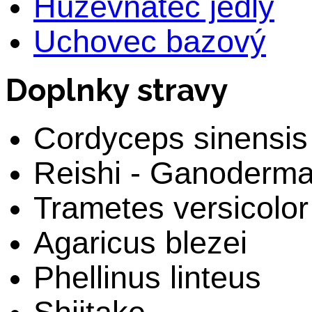
Húževnatec jedlý
Uchovec bazový
Doplnky stravy
Cordyceps sinensis
Reishi - Ganoderm
Trametes versicolor
Agaricus blezei
Phellinus linteus