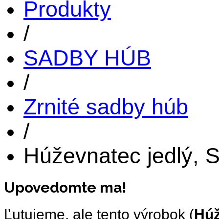
Produkty
/
SADBY HÚB
/
Zrnité sadby húb
/
Húževnatec jedlý, S
Upovedomte ma!
Ľutujeme, ale tento výrobok (
Húž