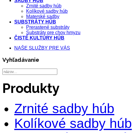
SADBY HÚB
Zrnité sadby húb
Kolíkové sadby húb
Materské sadby
SUBSTRÁTY HÚB
Prerastené substráty
Substráty pre chov hmyzu
ČISTÉ KULTÚRY HÚB
NAŠE SLUŽBY PRE VÁS
Vyhľadávanie
Produkty
Zrnité sadby húb
Kolíkové sadby húb