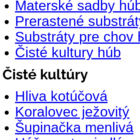
Materské sadby hú
Prerastené substrá
Substráty pre chov
Čisté kultury húb
Čisté kultúry
Hliva kotúčová
Koralovec ježovitý
Šupinačka menlivá