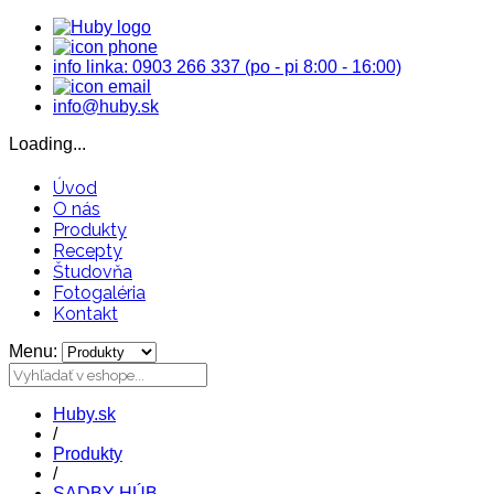
info linka: 0903 266 337 (po - pi 8:00 - 16:00)
info@huby.sk
Loading...
Úvod
O nás
Produkty
Recepty
Študovňa
Fotogaléria
Kontakt
Menu:
Huby.sk
/
Produkty
/
SADBY HÚB