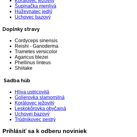
Koralovec ježovitý
Šupinačka menlivá
Húževnatec jedlý
Uchovec bazový
Doplnky stravy
Cordyceps sinensis
Reishi - Ganoderma
Trametes versicolor
Agaricus blezei
Phellinus linteus
Shiitake
Sadba húb
Hliva ustricovitá
Golierovka slamomilná
Korálovec ježovitý
Leskokôrovka obyčajná
Uchovej bazový
Trúdnikovec pestrý
Prihlásiť sa k odberu noviniek