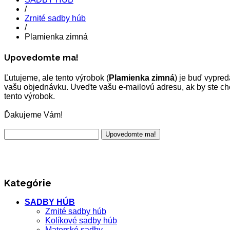
/
Zrnité sadby húb
/
Plamienka zimná
Upovedomte ma!
Ľutujeme, ale tento výrobok (
Plamienka zimná
) je buď vypre
vašu objednávku. Uveďte vašu e-mailovú adresu, ak by ste ch
tento výrobok.
Ďakujeme Vám!
Kategórie
SADBY HÚB
Zrnité sadby húb
Kolíkové sadby húb
Materské sadby