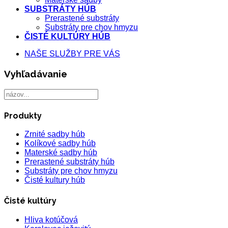
SUBSTRÁTY HÚB
Prerastené substráty
Substráty pre chov hmyzu
ČISTÉ KULTÚRY HÚB
NAŠE SLUŽBY PRE VÁS
Vyhľadávanie
Produkty
Zrnité sadby húb
Kolíkové sadby húb
Materské sadby húb
Prerastené substráty húb
Substráty pre chov hmyzu
Čisté kultury húb
Čisté kultúry
Hliva kotúčová