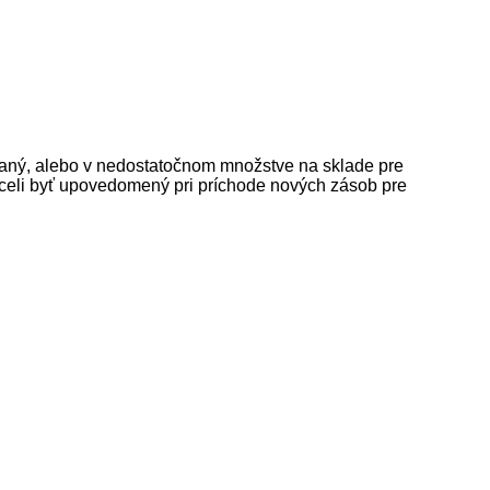
daný, alebo v nedostatočnom množstve na sklade pre
celi byť upovedomený pri príchode nových zásob pre