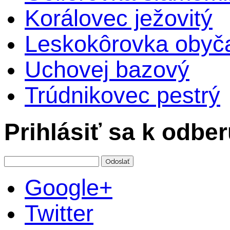
Korálovec ježovitý
Leskokôrovka obyč
Uchovej bazový
Trúdnikovec pestrý
Prihlásiť sa k odbe
Google+
Twitter