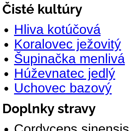
Čisté kultúry
Hliva kotúčová
Koralovec ježovitý
Šupinačka menlivá
Húževnatec jedlý
Uchovec bazový
Doplnky stravy
Cordyceps sinensis