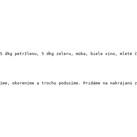
5 dkg petržlenu, 5 dkg zeleru, múka, biele víno, mleté č
íme, okoreníme a trochu podusíme. Pridáme na nakrájanú z