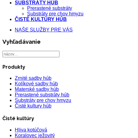
SUBSTRÁTY HÚB
Prerastené substráty
Substráty pre chov hmyzu
ČISTÉ KULTÚRY HÚB
NAŠE SLUŽBY PRE VÁS
Vyhľadávanie
Produkty
Zrnité sadby húb
Kolíkové sadby húb
Materské sadby húb
Prerastené substráty húb
Substráty pre chov hmyzu
Čisté kultury húb
Čisté kultúry
Hliva kotúčová
Koralovec ježovitý