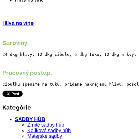
Hliva na víne
Suroviny:
24 dkg hlivy, 12 dkg cibule, 5 dkg tuku, 12 dkg mrkvy, 
Pracovný postup:
Cibuľku speníme na tuku, pridáme nakrájanú hlivu, posol
Kategórie
SADBY HÚB
Zrnité sadby húb
Kolíkové sadby húb
Materské sadby