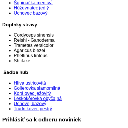
Šupinačka menlivá
Húževnatec jedlý
Uchovec bazový
Doplnky stravy
Cordyceps sinensis
Reishi - Ganoderma
Trametes versicolor
Agaricus blezei
Phellinus linteus
Shiitake
Sadba húb
Hliva ustricovitá
Golierovka slamomilná
Korálovec ježovitý
Leskokôrovka obyčajná
Uchovej bazový
Trúdnikovec pestrý
Prihlásiť sa k odberu noviniek