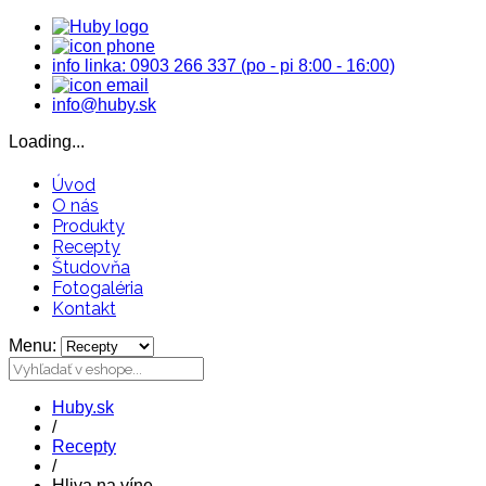
info linka: 0903 266 337 (po - pi 8:00 - 16:00)
info@huby.sk
Loading...
Úvod
O nás
Produkty
Recepty
Študovňa
Fotogaléria
Kontakt
Menu:
Huby.sk
/
Recepty
/
Hliva na víne